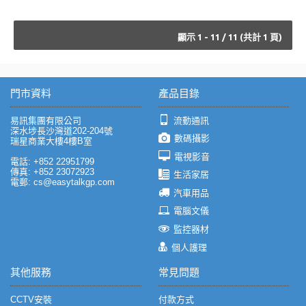
顯示 1 - 11 / 11 (共計 1 頁)
門市資料
產品目錄
易訊集團有限公司
流動通訊
深水埗長沙灣道202-204號
數碼攝影
瑞星商業大樓4樓B室
電視影音
電話: +852 22951799
傳真: +852 23072923
生活家居
電郵: cs@easytalkgp.com
汽車用品
電腦文儀
監控器材
個人護理
其他服務
常見問題
CCTV安裝
付款方式