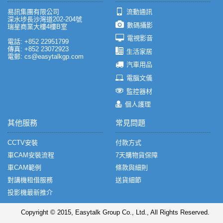
易訊集團有限公司
流動通訊
深水埗長沙灣道202-204號
數碼攝影
瑞星商業大樓4樓B室
電視影音
電話: +852 22951799
傳真: +852 23072923
生活家居
電郵: cs@easytalkgp.com
汽車用品
電腦文儀
監控器材
個人護理
其他服務
常見問題
CCTV安裝
付款方式
車CAM安裝流程
7天購物貨保障
車CAM範例
條款與細則
對講機租借服務
送貨細節
投影機最新推介
Copyright © 2015, Easytalk Group Co., Ltd., All Rights Reserved.