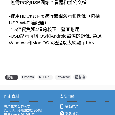
-無需PC的USB圖像查看器和辦公文檔
-使用HDCast Pro進行無線演示和圖像（包括
USB Wi-Fi適配器）
-1.5倍變焦和4個角校正，堅固耐用
-USB顯示屏與iOS和Android設備的鏡像. 通過
Windows和Mac OS X通過以太網顯示LAN
標籤：
Optoma
,
KHD740
,
Projector
,
投影機
門市資料
產品目錄
易訊集團有限公司
流動通訊
深水埗長沙灣道202-204號
數碼攝影
瑞星商業大樓4樓B室