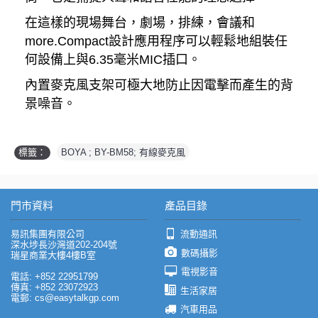
在這樣的現場舞台，劇場，排練，會議和
more.Compact設計應用程序可以輕鬆地組裝任
何設備上與6.35毫米MIC插口。
內置麥克風支架可極大地防止因電擊而產生的背
景噪音。
標籤：
BOYA ; BY-BM58; 有線麥克風
門市資料
產品目錄
易訊集團有限公司
流動通訊
深水埗長沙灣道202-204號
數碼攝影
瑞星商業大樓4樓B室
電視影音
電話: +852 22951799
傳真: +852 23072923
生活家居
電郵: cs@easytalkgp.com
汽車用品