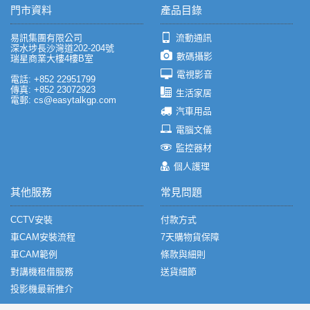
門市資料
產品目錄
易訊集團有限公司
流動通訊
深水埗長沙灣道202-204號
數碼攝影
瑞星商業大樓4樓B室
電視影音
電話: +852 22951799
傳真: +852 23072923
生活家居
電郵: cs@easytalkgp.com
汽車用品
電腦文儀
監控器材
個人護理
其他服務
常見問題
CCTV安裝
付款方式
車CAM安裝流程
7天購物貨保障
車CAM範例
條款與細則
對講機租借服務
送貨細節
投影機最新推介